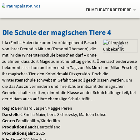
Gehe
.
zur
FILMTHEATERBETRIEBE
Startseite:
Navigation
Springe
zum
,
zum
.
Auswahl
Die
und
direkt
Inhalt
Menü
Die Schule der magischen Tiere 4
Service
Schule
Ida (Emilia Maier) bekommt vorübergehend Besuch
von ihrer Freundin Miriam (Tomomi Themann), die
der
mit ihr die Wintersteinschule besuchen darf – ohne
zu ahnen, dass dort Magie zum Schulalltag gehört. Überraschenderweise
magischen
bekommt sie schon an ihrem ersten Tag von Mr. Morrison (Milan Peschel)
ihr magisches Tier, den Koboldmaki Fitzgeraldo. Doch die
Tiere
Wintersteinschule schwebt in Gefahr: Sie soll geschlossen werden. Um
die das Aus zu verhindern und ihre Schule mitsamt der magischen
4
Gemeinschaft zu retten, nimmt die Klasse an der Schulchallenge teil, bei
der Miriam auch auf ihre ehemalige Schule trifft …
Regie:
Bernhard Jasper, Maggie Peren
Darsteller:
Emilia Maier, Loris Sichrovsky, Marleen Lohse
Genre:
Familienfilm/Kinderfilm
Produktionsland:
Deutschland
Produktionsjahr:
2025
Filmlänge:
102 Minuten