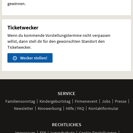
gewinnen.
Ticketwecker
Wenn du kommende Vorstellungstermine nicht verpassen
willst, dann stell dir für den gewünschten Standort den
Ticketwecker.
Wecker stellen!
Weitere
Navigationsmöglichkeiten
SERVICE
Familiensonntag
Kindergeburtstag
Firmenevent
Jobs
Presse
Newsletter
Kinowerbung
Hilfe / FAQ
Kontaktformular
RECHTLICHES
Impressum
FSK / Jugendschutz
Cookie-Einstellungen