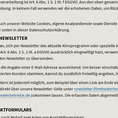
arbeitung ist Art. 6 Abs. 1 S. 1 lit. f
DSGVO
. Aus den oben genann
hebung. In keinem Fall verwenden wir die erhobenen Daten, um Rüc
ch unserer Website Cookies, eigene Analysedienste sowie Dienste u
r unten in dieser Datenschutzerklärung.
 NEWSLETTER
 an, sich per Newsletter das aktuelle Kinoprogramm oder speziell
. 6 Abs. 1 S. 1 lit. a
DSGVO
ausdrücklich eingewilligt hast, verwen
rten Newsletter zu übersenden.
t die Angabe einer E-Mail-Adresse ausreichend. Um besser einschä
erten Kunden stammen, kannst du zusätzlich freiwillig angeben, in
rn ist jederzeit möglich, zum Beispiel über einen Link am Ende ein
 direkt über unsere Newsletter-Seite unter
newsletter.filmtheaterbe
eaterbetriebe.de
zukommen lassen. Die erfassten Daten abgemeld
AKTFORMULARS
je nach Bedarf zwei Arten von Kontaktformularen.