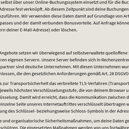
 selbst über unser Online-Buchungssystem einsetzt und für die Buc
-Adresse fest verknüpft. Ab diesem Zeitpunkt sind deine Buchungen
führen. Wir verwenden diese Daten damit auf Grundlage von Art. 6 
passes und der damit verbunden Bonusvorteile. Auf Anfrage können
rn deiner E-Mail-Adresse) oder löschen.
Angebote setzen wir überwiegend auf selbstverwaltete quelloffene 
ren eigenen Servern. Unsere Server befinden sich in Rechenzentren
spartner sind deutsche Unternehmen. Mit diesen Unternehmen wur
hlossen, die den gesetzlichen Anforderungen gemäß Art. 28
DSGVO
 zur Transportsicherheit das verbreitete
TLS
-Verfahren (Transport
 jeweils höchsten Verschlüsselungsstufe, die von deinem Browser un
chlüsselung. Damit wird erreicht, dass die Kommunikation zwischen
einzelne Seite unseres Internetauftrittes verschlüsselt übertragen w
ung des Schlüssel- beziehungsweise Schloss-Symbols in der Adress
 und organisatorische Sicherheitsmaßnahmen, um deine Daten ge
u schützen. Die eingesetzten Maßnahmen werden von uns fortwähr