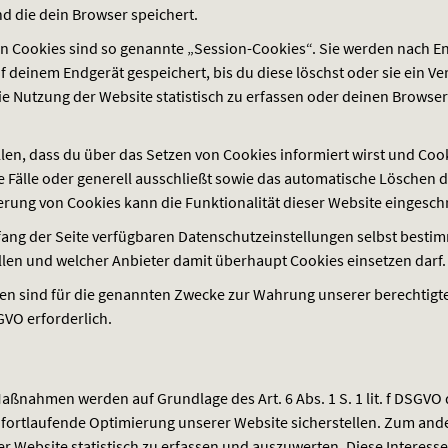
 die dein Browser speichert.
n Cookies sind so genannte „Session-Cookies“. Sie werden nach E
f deinem Endgerät gespeichert, bis du diese löschst oder sie ein Ve
ie Nutzung der Website statistisch zu erfassen oder deinen Brows
en, dass du über das Setzen von Cookies informiert wirst und Cooki
Fälle oder generell ausschließt sowie das automatische Löschen 
ierung von Cookies kann die Funktionalität dieser Website eingesch
nfang der Seite verfügbaren Datenschutzeinstellungen selbst besti
llen und welcher Anbieter damit überhaupt Cookies einsetzen darf.
ten sind für die genannten Zwecke zur Wahrung unserer berechtigt
GVO
erforderlich.
aßnahmen werden auf Grundlage des Art. 6 Abs. 1 S. 1 lit. f
DSGVO
 fortlaufende Optimierung unserer Website sicherstellen. Zum and
ebsite statistisch zu erfassen und auszuwerten. Diese Interessen