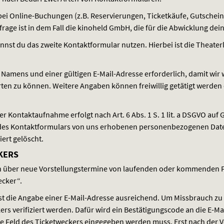
bei Online-Buchungen (z.B. Reservierungen, Ticketkäufe, Gutschei
ge ist in dem Fall die kinoheld GmbH, die für die Abwicklung dei
kannst du das zweite Kontaktformular nutzen. Hierbei ist die Theate
s Namens und einer gültigen E-Mail-Adresse erforderlich, damit wi
ten zu können. Weitere Angaben können freiwillig getätigt werden 
Kontaktaufnahme erfolgt nach Art. 6 Abs. 1 S. 1 lit. a
DSGVO
auf G
ng des Kontaktformulars von uns erhobenen personenbezogenen Dat
iert gelöscht.
KERS
ich über neue Vorstellungstermine von laufenden oder kommenden F
ecker“.
ist die Angabe einer E-Mail-Adresse ausreichend. Um Missbrauch z
rs verifiziert werden. Dafür wird ein Bestätigungscode an die E-M
 Feld des Ticketweckers eingegeben werden muss. Erst nach der Ve