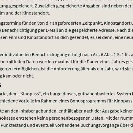
gung gespeichert. Zusätzlich gespeicherte Angaben sind neben der 
lm und der Kinostandort.
ungstermine für den von dir angeforderten Zeitpunkt, Kinostandort 
ige Benachrichtigung per E-Mail an die gespeicherte Adresse. Nach 
sen Film und Kinostandort an dich gesendet, es sei denn, eine ne
individuellen Benachrichtigung erfolgt nach Art. 6 Abs. 1 S. 1 lit. 
ie übermittelten Daten werden maximal für die Dauer eines Jahres ge
en zu ermöglichen. Ist die Anforderung älter als ein Jahr, wird sie a
ng kam oder nicht.
S
arte, dem „Kinopass“, ein bargeldloses, guthabenbasiertes System
schiedene Vorteile im Rahmen eines Bonusprogramms für Kinopass
rte an den Inhaber gebunden, enthält aber nach der Ausgabe kein
Kinokasse entstehen keine personenbezogenen Daten. Mit der Numm
er Punktestand und eventuell vorhandene Buchungsvorgänge über d