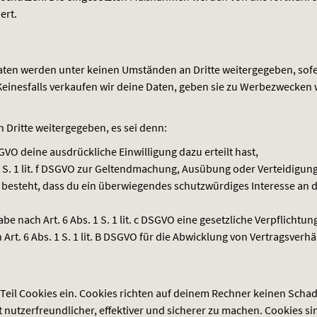
ert.
aten werden unter keinen Umständen an Dritte weitergegeben, sofe
 Keinesfalls verkaufen wir deine Daten, geben sie zu Werbezwecken 
 Dritte weitergegeben, es sei denn:
GVO
deine ausdrückliche Einwilligung dazu erteilt hast,
. 1 lit. f
DSGVO
zur Geltendmachung, Ausübung oder Verteidigung
besteht, dass du ein überwiegendes schutzwürdiges Interesse an 
be nach Art. 6 Abs. 1 S. 1 lit. c
DSGVO
eine gesetzliche Verpflichtun
rt. 6 Abs. 1 S. 1 lit. B
DSGVO
für die Abwicklung von Vertragsverhält
Teil Cookies ein. Cookies richten auf deinem Rechner keinen Schad
nutzerfreundlicher, effektiver und sicherer zu machen. Cookies sin