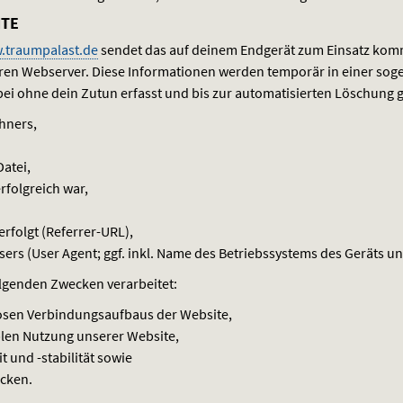
ITE
.traumpalast.de
sendet das auf deinem Endgerät zum Einsatz kom
en Webserver. Diese Informationen werden temporär in einer sog
i ohne dein Zutun erfasst und bis zur automatisierten Löschung g
hners,
Datei,
rfolgreich war,
erfolgt (Referrer-
URL
),
s (User Agent; ggf. inkl. Name des Betriebssystems des Geräts un
lgenden Zwecken verarbeitet:
osen Verbindungsaufbaus der Website,
len Nutzung unserer Website,
 und -stabilität sowie
ecken.