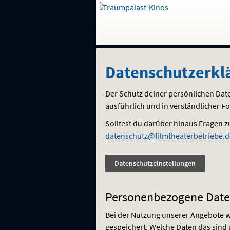
Gehe
zur
Startseite:
Auswahl
Navigation
Springe
zum
,
zum
.
Datenschutzerkl
und
direkt
Inhalt
Menü
Datenschutzerkl
Service
Der Schutz deiner persönlichen Date
ausführlich und in verständlicher F
Solltest du darüber hinaus Fragen z
datenschutz@filmtheaterbetriebe.d
Datenschutzeinstellungen
Personenbezogene Dat
Bei der Nutzung unserer Angebote w
gespeichert. Welche Daten das sind 