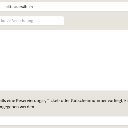
ichtfeld)
ichtfeld)
rze
zeichnung)
ichtfeld)
alls eine Reservierungs-, Ticket- oder Gutscheinnummer vorliegt, k
ngegeben werden.