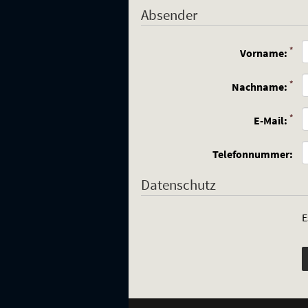
Absender
(Pfl
*
Vorname:
(Pfl
*
Nachname:
(Pfl
*
E-Mail:
Telefonnummer:
Datenschutz
E-
Mail-
Code:
E