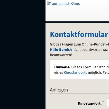
Gehe
zur
Startseite:
Auswahl
Navigation
Springe
zum
,
zum
.
Kontaktformular
und
direkt
Inhalt
Menü
Kontaktformular
Service
Gibt es Fragen zum Online-Kunden-K
Hilfe-Bereich
nicht beantwortet wur
beantworten!
Hinweise
: Dieses Formular ist ni
eines
Kinostandorts
möglich. Feld
Anliegen
(Pfl
*
Kinostandort: