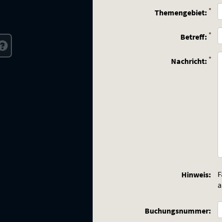
(Pfl
*
Themengebiet:
(Pfl
*
(ku
Betreff:
Be
(Pfl
*
Nachricht:
F
Hinweis:
a
Buchungsnummer: