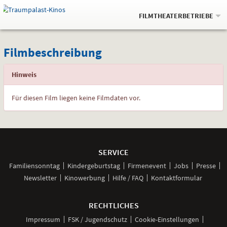
Gehe
.
zur
FILMTHEATERBETRIEBE
Startseite:
Navigation
Springe
zum
,
zum
.
Auswahl
Filmbeschreibung
und
direkt
Inhalt
Menü
Filmbeschreibung
Service
Hinweis
Für diesen Film liegen keine Filmdaten vor.
Weitere
Navigationsmöglichkeiten
SERVICE
Familiensonntag
Kindergeburtstag
Firmenevent
Jobs
Presse
Newsletter
Kinowerbung
Hilfe / FAQ
Kontaktformular
RECHTLICHES
Impressum
FSK / Jugendschutz
Cookie-Einstellungen