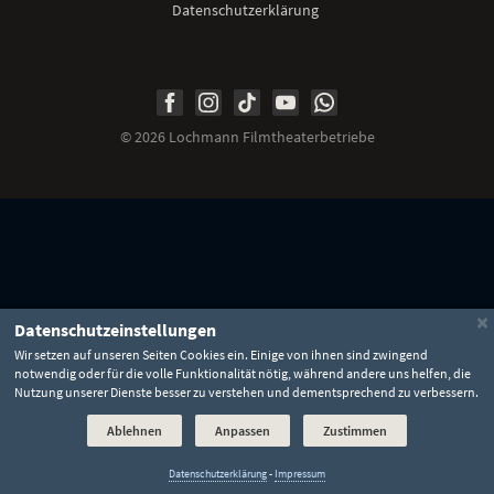
Datenschutzerklärung
Unsere
Unsere
Unsere
Unser
Unser
Social
Seite
Seite
Seite
Kanal
Kanal
Media
bei
bei
bei
bei
bei
©
2026 Lochmann Filmtheaterbetriebe
Facebook
Instagram
TikTok
YouTube
WhatsApp
Links
×
Datenschutzeinstellungen
Wir setzen auf unseren Seiten Cookies ein. Einige von ihnen sind zwingend
notwendig oder für die volle Funktionalität nötig, während andere uns helfen, die
Nutzung unserer Dienste besser zu verstehen und dementsprechend zu verbessern.
Ablehnen
Anpassen
Zustimmen
Datenschutzerklärung
-
Impressum