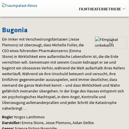
Gehe
.
zur
FILMTHEATERBETRIEBE
Startseite:
Navigation
Springe
zum
,
zum
.
Auswahl
Bugonia
und
direkt
Inhalt
Menü
Bugonia
Service
Ein Imker mit Verschwörungsfantasien (Jesse
Plemons) ist überzeugt, dass Michelle Fuller, die
CEO
eines führenden Pharmakonzerns (Emma
Stone) in Wirklichkeit eine außerirdische Lebensform ist, die die Erde
vernichten will. Gemeinsam mit seinem Cousin kidnappt er sie und
beginnt ein obsessives Verhör, während die Welt außerhalb ihres Kellers
weiterläuft. Während sie ihre Unschuld beteuert und versucht, ihre
Entführer gegeneinander auszuspielen, wird immer deutlicher, dass
niemand die ganze Wahrheit kennt – und dass Wirklichkeit und Wahn
gefährlich ineinander übergehen. In der Enge des Hauses entspinnt sich
ein psychologisches Machtspiel, in dem Angst, Kontrolle und
Überzeugung aufeinanderprallen und jeder Schritt die Katastrophe
näherbringt …
Regie:
Yorgos Lanthimos
Darsteller:
Emma Stone, Jesse Plemons, Aidan Delbis
Genre:
Science Fiction/Komödie