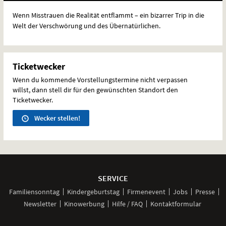
Wenn Misstrauen die Realität entflammt – ein bizarrer Trip in die
Welt der Verschwörung und des Übernatürlichen.
Ticketwecker
Wenn du kommende Vorstellungstermine nicht verpassen
willst, dann stell dir für den gewünschten Standort den
Ticketwecker.
Wecker stellen!
Weitere
Navigationsmöglichkeiten
SERVICE
Familiensonntag
Kindergeburtstag
Firmenevent
Jobs
Presse
Newsletter
Kinowerbung
Hilfe / FAQ
Kontaktformular