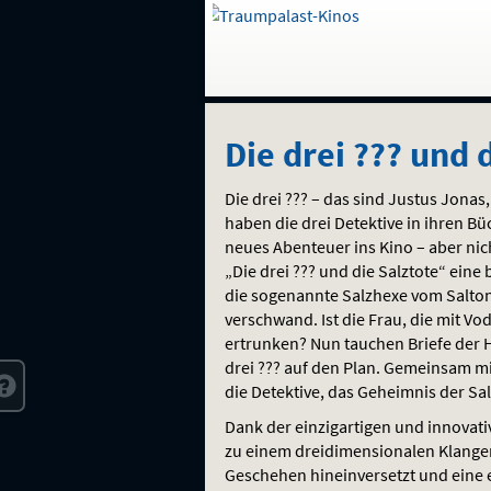
Gehe
zur
Startseite:
Auswahl
Navigation
Springe
zum
,
zum
.
Die
und
direkt
Inhalt
Menü
Die drei ??? und 
Service
drei
Die drei ??? – das sind Justus Jona
???
haben die drei Detektive in ihren B
neues Abenteuer ins Kino – aber ni
und
„Die drei ??? und die Salztote“ ein
die sogenannte Salzhexe vom Salton 
die
verschwand. Ist die Frau, die mit V
ertrunken? Nun tauchen Briefe der 
Salztote
drei ??? auf den Plan. Gemeinsam mi
die Detektive, das Geheimnis der Sa
Dank der einzigartigen und innovat
zu einem dreidimensionalen Klangerl
Geschehen hineinversetzt und eine e