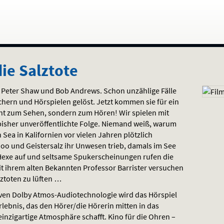
die Salztote
s, Peter Shaw und Bob Andrews. Schon unzählige Fälle
üchern und Hörspielen gelöst. Jetzt kommen sie für ein
cht zum Sehen, sondern zum Hören! Wir spielen mit
e bisher unveröffentlichte Folge. Niemand weiß, warum
Sea in Kalifornien vor vielen Jahren plötzlich
odoo und Geistersalz ihr Unwesen trieb, damals im See
Hexe auf und seltsame Spukerscheinungen rufen die
t ihrem alten Bekannten Professor Barrister versuchen
lztoten zu lüften …
iven Dolby Atmos-Audiotechnologie wird das Hörspiel
ebnis, das den Hörer/die Hörerin mitten in das
inzigartige Atmosphäre schafft. Kino für die Ohren –