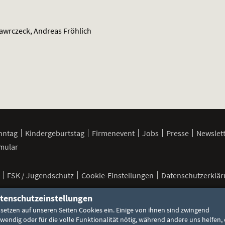
awrczeck, Andreas Fröhlich
nntag
Kindergeburtstag
Firmenevent
Jobs
Presse
Newslet
mular
FSK / Jugendschutz
Cookie-Einstellungen
Datenschutzerklä
tenschutzeinstellungen
 setzen auf unseren Seiten Cookies ein. Einige von ihnen sind zwingend
wendig oder für die volle Funktionalität nötig, während andere uns helfen, 
©