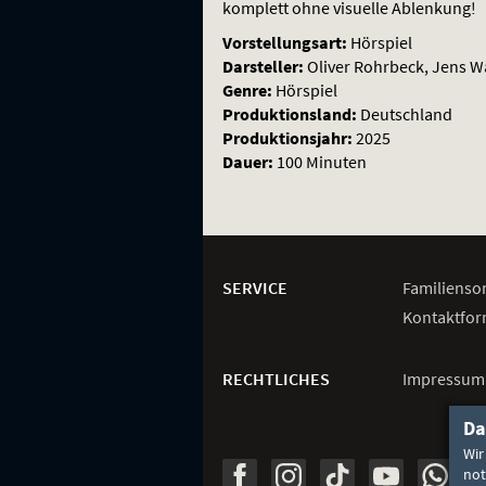
komplett ohne visuelle Ablenkung!
Vorstellungsart:
Hörspiel
Darsteller:
Oliver Rohrbeck, Jens W
Genre:
Hörspiel
Produktionsland:
Deutschland
Produktionsjahr:
2025
Dauer:
100 Minuten
Weitere
Navigationsmöglichkeiten
SERVICE
Familienso
Kontaktfor
RECHTLICHES
Impressum
Da
Wir
Unsere
Unsere
Unsere
Unser
Unser
Social
not
Seite
Seite
Seite
Kanal
Kanal