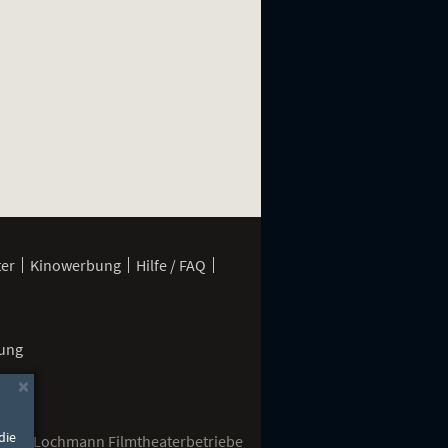
ter
Kinowerbung
Hilfe / FAQ
rung
×
die
2026 Lochmann Filmtheaterbetriebe