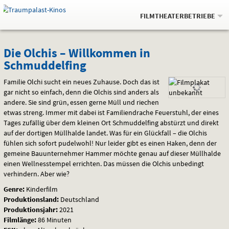
Gehe
.
zur
FILMTHEATERBETRIEBE
Startseite:
Navigation
Springe
zum
,
zum
.
Auswahl
Die
und
direkt
Inhalt
Menü
Die Olchis – Willkommen in
Service
Schmuddelfing
Olchis
Familie Olchi sucht ein neues Zuhause. Doch das ist
–
gar nicht so einfach, denn die Olchis sind anders als
andere. Sie sind grün, essen gerne Müll und riechen
Willkommen
etwas streng. Immer mit dabei ist Familiendrache Feuerstuhl, der eines
in
Tages zufällig über dem kleinen Ort Schmuddelfing abstürzt und direkt
auf der dortigen Müllhalde landet. Was für ein Glückfall – die Olchis
Schmuddelfing
fühlen sich sofort pudelwohl! Nur leider gibt es einen Haken, denn der
gemeine Bauunternehmer Hammer möchte genau auf dieser Müllhalde
einen Wellnesstempel errichten. Das müssen die Olchis unbedingt
verhindern. Aber wie?
Genre:
Kinderfilm
Produktionsland:
Deutschland
Produktionsjahr:
2021
Filmlänge:
86 Minuten