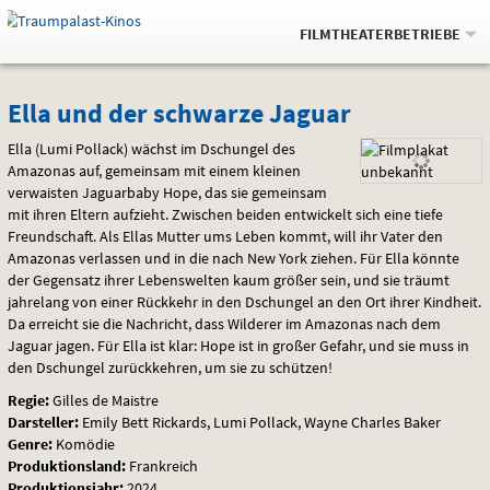
Gehe
.
zur
FILMTHEATERBETRIEBE
Startseite:
Navigation
Springe
zum
,
zum
.
Auswahl
Ella
und
direkt
Inhalt
Menü
Ella und der schwarze Jaguar
Service
und
Ella (Lumi Pollack) wächst im Dschungel des
Amazonas auf, gemeinsam mit einem kleinen
der
verwaisten Jaguarbaby Hope, das sie gemeinsam
mit ihren Eltern aufzieht. Zwischen beiden entwickelt sich eine tiefe
schwarze
Freundschaft. Als Ellas Mutter ums Leben kommt, will ihr Vater den
Amazonas verlassen und in die nach New York ziehen. Für Ella könnte
Jaguar
der Gegensatz ihrer Lebenswelten kaum größer sein, und sie träumt
jahrelang von einer Rückkehr in den Dschungel an den Ort ihrer Kindheit.
Da erreicht sie die Nachricht, dass Wilderer im Amazonas nach dem
Jaguar jagen. Für Ella ist klar: Hope ist in großer Gefahr, und sie muss in
den Dschungel zurückkehren, um sie zu schützen!
Regie:
Gilles de Maistre
Darsteller:
Emily Bett Rickards, Lumi Pollack, Wayne Charles Baker
Genre:
Komödie
Produktionsland:
Frankreich
Produktionsjahr:
2024