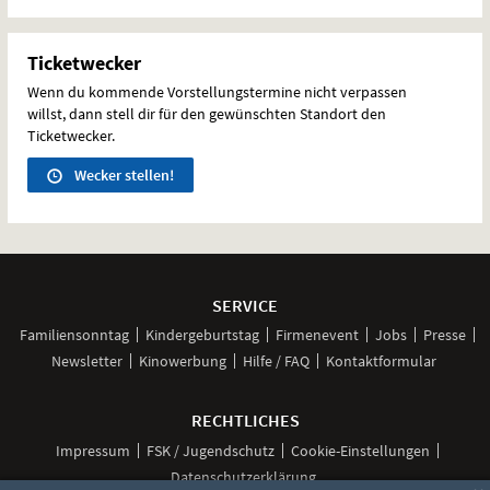
Ticketwecker
Wenn du kommende Vorstellungstermine nicht verpassen
willst, dann stell dir für den gewünschten Standort den
Ticketwecker.
Wecker stellen!
Weitere
Navigationsmöglichkeiten
SERVICE
Familiensonntag
Kindergeburtstag
Firmenevent
Jobs
Presse
Newsletter
Kinowerbung
Hilfe / FAQ
Kontaktformular
RECHTLICHES
Impressum
FSK / Jugendschutz
Cookie-Einstellungen
Datenschutzerklärung