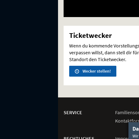
Ticketwecker
Wenn du kommende Vorstellungs
verpassen willst, dann stell dir 
Standort den Ticketwecker.
Wecker stellen!
Weitere
Navigationsmöglichkeiten
SERVICE
Familienso
Kontaktfor
Da
Wir
RECHTLICHES
Impressum