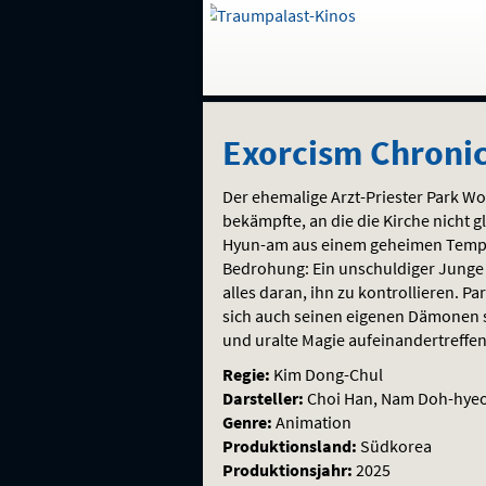
Gehe
zur
Startseite:
Auswahl
Navigation
Springe
zum
,
zum
.
Exorcism
und
direkt
Inhalt
Menü
Exorcism Chronic
Service
Chronicle:
Der ehemalige Arzt-Priester Park 
The
bekämpfte, an die die Kirche nicht g
Hyun-am aus einem geheimen Tempel, 
Beginning
Bedrohung: Ein unschuldiger Junge b
alles daran, ihn zu kontrollieren. 
sich auch seinen eigenen Dämonen st
und uralte Magie aufeinandertreffe
Regie:
Kim Dong-Chul
Darsteller:
Choi Han, Nam Doh-hyeo
Genre:
Animation
Produktionsland:
Südkorea
Produktionsjahr:
2025