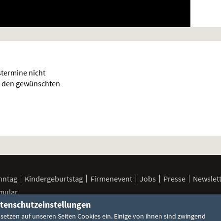
termine nicht
für den gewünschten
nntag
Kindergeburtstag
Firmenevent
Jobs
Presse
Newslet
mular
tenschutzeinstellungen
 setzen auf unseren Seiten Cookies ein. Einige von ihnen sind zwingend
FSK / Jugendschutz
Cookie-Einstellungen
Datenschutzerklä