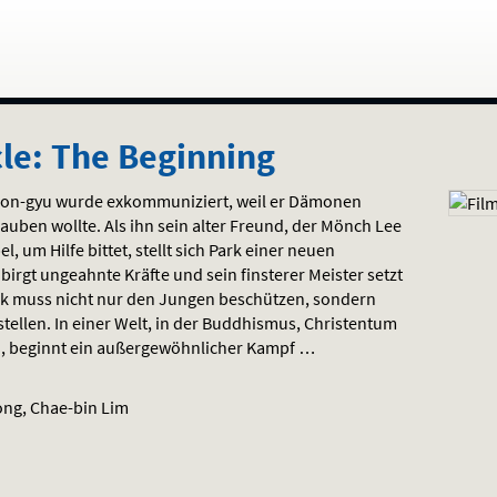
le: The Beginning
Woon-gyu wurde exkommuniziert, weil er Dämonen
lauben wollte. Als ihn sein alter Freund, der Mönch Lee
um Hilfe bittet, stellt sich Park einer neuen
irgt ungeahnte Kräfte und sein finsterer Meister setzt
Park muss nicht nur den Jungen beschützen, sondern
ellen. In einer Welt, in der Buddhismus, Christentum
n, beginnt ein außergewöhnlicher Kampf …
ng, Chae-bin Lim