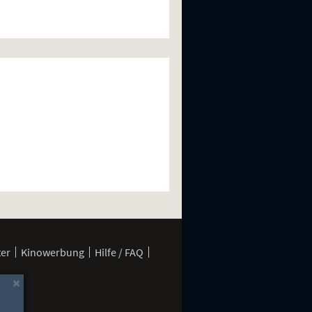
ter
Kinowerbung
Hilfe / FAQ
×
rung