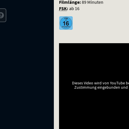
Filmlänge:
89 Minuten
FSK
:
ab 16
Dieses Video wird von YouTube b
Zustimmung eingebunden und a