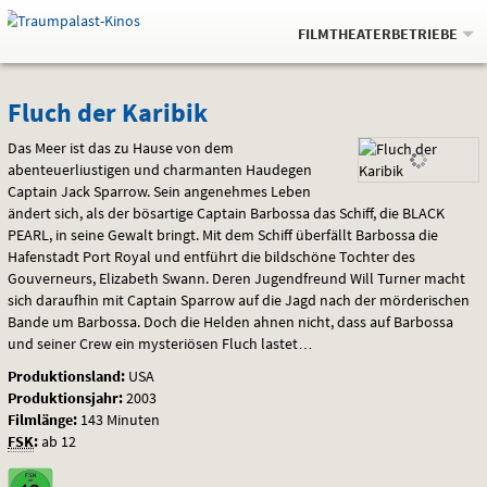
Gehe
.
zur
FILMTHEATERBETRIEBE
Startseite:
Navigation
Springe
zum
,
zum
.
Auswahl
Fluch
und
direkt
Inhalt
Menü
Fluch der Karibik
Service
der
Das Meer ist das zu Hause von dem
abenteuerliustigen und charmanten Haudegen
Karibik
Captain Jack Sparrow. Sein angenehmes Leben
ändert sich, als der bösartige Captain Barbossa das Schiff, die
BLACK
PEARL
, in seine Gewalt bringt. Mit dem Schiff überfällt Barbossa die
Hafenstadt Port Royal und entführt die bildschöne Tochter des
Gouverneurs, Elizabeth Swann. Deren Jugendfreund Will Turner macht
sich daraufhin mit Captain Sparrow auf die Jagd nach der mörderischen
Bande um Barbossa. Doch die Helden ahnen nicht, dass auf Barbossa
und seiner Crew ein mysteriösen Fluch lastet…
Produktionsland:
USA
Produktionsjahr:
2003
Filmlänge:
143 Minuten
FSK
:
ab 12