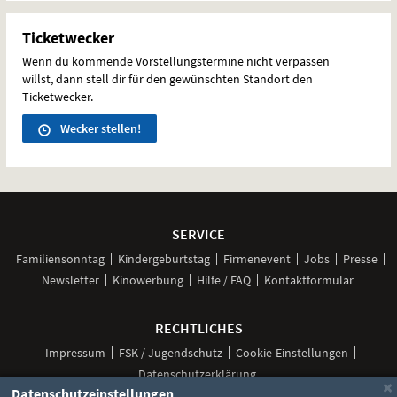
Ticketwecker
Wenn du kommende Vorstellungstermine nicht verpassen
willst, dann stell dir für den gewünschten Standort den
Ticketwecker.
Wecker stellen!
Weitere
Navigationsmöglichkeiten
SERVICE
Familiensonntag
Kindergeburtstag
Firmenevent
Jobs
Presse
Newsletter
Kinowerbung
Hilfe / FAQ
Kontaktformular
RECHTLICHES
Impressum
FSK / Jugendschutz
Cookie-Einstellungen
Datenschutzerklärung
×
Datenschutzeinstellungen