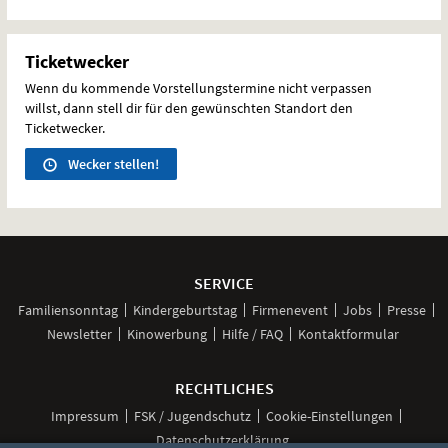
Ticketwecker
Wenn du kommende Vorstellungstermine nicht verpassen
willst, dann stell dir für den gewünschten Standort den
Ticketwecker.
Wecker stellen!
Weitere
Navigationsmöglichkeiten
SERVICE
Familiensonntag
Kindergeburtstag
Firmenevent
Jobs
Presse
Newsletter
Kinowerbung
Hilfe / FAQ
Kontaktformular
RECHTLICHES
Impressum
FSK / Jugendschutz
Cookie-Einstellungen
Datenschutzerklärung