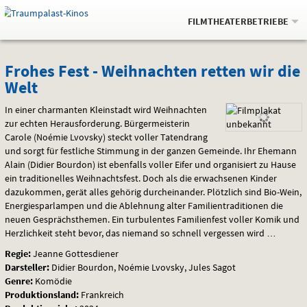
Gehe
.
zur
FILMTHEATERBETRIEBE
Startseite:
Navigation
Springe
zum
,
zum
.
Auswahl
Frohes
und
direkt
Inhalt
Menü
Frohes Fest - Weihnachten retten wir die
Service
Welt
Fest
In einer charmanten Kleinstadt wird Weihnachten
-
zur echten Herausforderung. Bürgermeisterin
Carole (Noémie Lvovsky) steckt voller Tatendrang
Weihnachten
und sorgt für festliche Stimmung in der ganzen Gemeinde. Ihr Ehemann
retten
Alain (Didier Bourdon) ist ebenfalls voller Eifer und organisiert zu Hause
ein traditionelles Weihnachtsfest. Doch als die erwachsenen Kinder
wir
dazukommen, gerät alles gehörig durcheinander. Plötzlich sind Bio-Wein,
Energiesparlampen und die Ablehnung alter Familientraditionen die
die
neuen Gesprächsthemen. Ein turbulentes Familienfest voller Komik und
Herzlichkeit steht bevor, das niemand so schnell vergessen wird …
Welt
Regie:
Jeanne Gottesdiener
Darsteller:
Didier Bourdon, Noémie Lvovsky, Jules Sagot
Genre:
Komödie
Produktionsland:
Frankreich