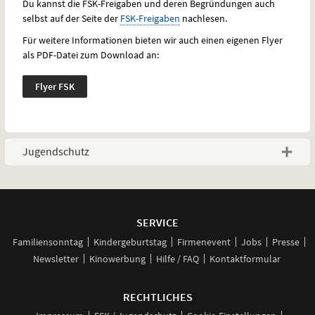
Du kannst die
FSK
-Freigaben und deren Begründungen auch
selbst auf der Seite der
FSK
-Freigaben
nachlesen.
Für weitere Informationen bieten wir auch einen eigenen Flyer
als
PDF
-Datei zum Download an:
Flyer
FSK
Jugendschutz
Weitere
Navigationsmöglichkeiten
SERVICE
Familiensonntag
Kindergeburtstag
Firmenevent
Jobs
Presse
Newsletter
Kinowerbung
Hilfe / FAQ
Kontaktformular
RECHTLICHES