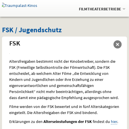
Gehe
.
zur
FILMTHEATERBETRIEBE
Startseite:
Navigation
Springe
zum
,
zum
.
Auswahl
FSK
und
direkt
Inhalt
Menü
FSK / Jugendschutz
Service
/
FSK
Jugendschutz
Altersfreigaben bestimmt nicht der Kinobetreiber, sondern die
FSK
(Freiwillige Selbstkontrolle der Filmwirtschaft). Die
FSK
entscheidet, ab welchem Alter Filme „die Entwicklung von
Kindern und Jugendlichen oder ihre Erziehung zu einer
eigenverantwortlichen und gemeinschaftsfähigen
Persönlichkeit“ nicht mehr beeinträchtigen, allerdings ohne
dass damit eine pädagogische Empfehlung ausgesprochen wird.
Filme werden von der
FSK
bewertet und in fünf Alterskategorien
eingeteilt. Die Altersfreigaben der
FSK
sind bindend.
Erklärungen zu den
Alterseinstufungen der
FSK
findest du
hier
.