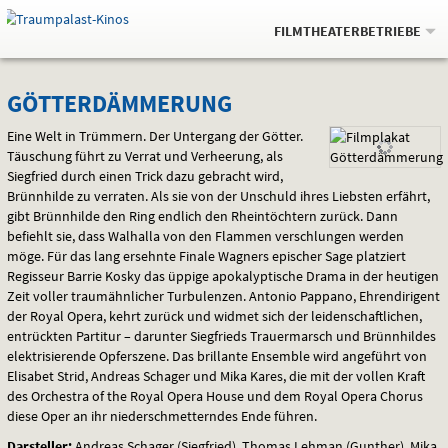
Gehe
.
zur
FILMTHEATERBETRIEBE
Startseite:
Navigation
Springe
zum
,
zum
.
Auswahl
GÖTTERDÄMMERUNG
und
direkt
Inhalt
Menü
GÖTTERDÄMMERUNG
Service
Eine Welt in Trümmern. Der Untergang der Götter.
Täuschung führt zu Verrat und Verheerung, als
Siegfried durch einen Trick dazu gebracht wird,
Brünnhilde zu verraten. Als sie von der Unschuld ihres Liebsten erfährt,
gibt Brünnhilde den Ring endlich den Rheintöchtern zurück. Dann
befiehlt sie, dass Walhalla von den Flammen verschlungen werden
möge. Für das lang ersehnte Finale Wagners epischer Sage platziert
Regisseur Barrie Kosky das üppige apokalyptische Drama in der heutigen
Zeit voller traumähnlicher Turbulenzen. Antonio Pappano, Ehrendirigent
der Royal Opera, kehrt zurück und widmet sich der leidenschaftlichen,
entrückten Partitur – darunter Siegfrieds Trauermarsch und Brünnhildes
elektrisierende Opferszene. Das brillante Ensemble wird angeführt von
Elisabet Strid, Andreas Schager und Mika Kares, die mit der vollen Kraft
des Orchestra of the Royal Opera House und dem Royal Opera Chorus
diese Oper an ihr niederschmetterndes Ende führen.
Darsteller:
Andreas Schager (Siegfried), Thomas Lehman (Gunther), Mika