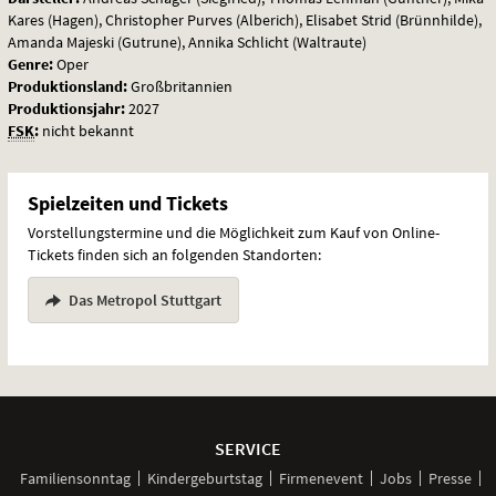
Kares (Hagen), Christopher Purves (Alberich), Elisabet Strid (Brünnhilde),
Amanda Majeski (Gutrune), Annika Schlicht (Waltraute)
Genre:
Oper
Produktionsland:
Großbritannien
Produktionsjahr:
2027
FSK
:
nicht bekannt
Spielzeiten und Tickets
Vorstellungstermine und die Möglichkeit zum Kauf von Online-
Tickets finden sich an folgenden Standorten:
Das Metropol Stuttgart
Weitere
Navigationsmöglichkeiten
SERVICE
Familiensonntag
Kindergeburtstag
Firmenevent
Jobs
Presse