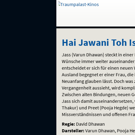
Gehe
zur
Startseite:
Auswahl
Navigation
Springe
zum
,
zum
.
Hai
und
direkt
Inhalt
Menü
Hai Jawani Toh I
Service
Jawani
Jass (Varun Dhawan) steckt in einer
Toh
Wünsche immer weiter auseinanderg
entscheidet er sich für einen neuen 
Ishq
Ausland begegnet er einer Frau, die
Neuanfang glauben lässt. Doch was 
Hona
Vergangenheit aussieht, wird kompli
Zwischen alten Bindungen, neuen G
Hai
Jass sich damit auseinandersetzen, 
Thakur) und Preet (Pooja Hegde) we
Missverständnissen und offenen Fr
Regie:
David Dhawan
Darsteller:
Varun Dhawan, Pooja He