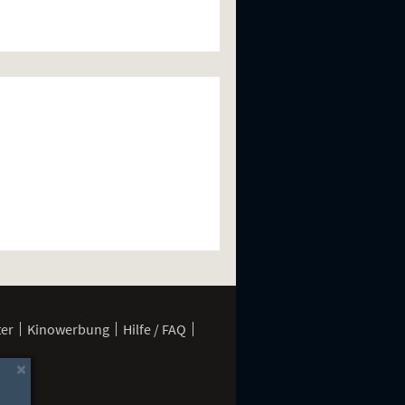
ter
Kinowerbung
Hilfe / FAQ
×
rung