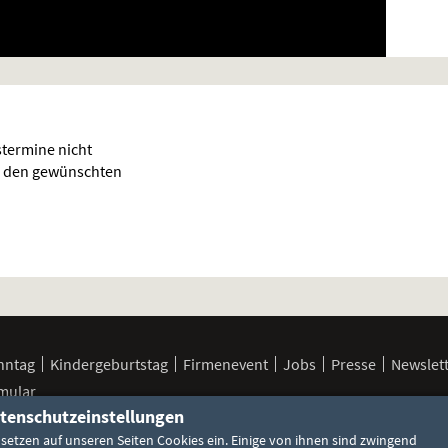
termine nicht
für den gewünschten
nntag
Kindergeburtstag
Firmenevent
Jobs
Presse
Newslet
mular
tenschutzeinstellungen
 setzen auf unseren Seiten Cookies ein. Einige von ihnen sind zwingend
FSK / Jugendschutz
Cookie-Einstellungen
Datenschutzerklä