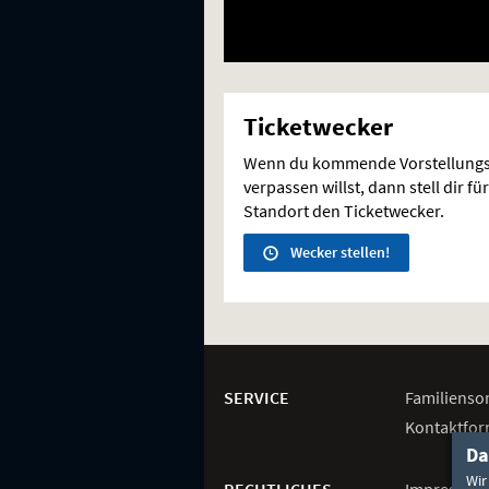
Ticketwecker
Wenn du kommende Vorstellungs
verpassen willst, dann stell dir 
Standort den Ticketwecker.
Wecker stellen!
Weitere
Navigationsmöglichkeiten
SERVICE
Familienso
Kontaktfor
Da
Wir
RECHTLICHES
Impressum