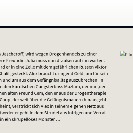
n Jascheroff) wird wegen Drogenhandels zu einer
gere Freundin Julia muss nun draußen auf ihn warten.
rd er in eine Zelle mit dem gefährlichen Russen Viktor
lil gesteckt. Alex braucht dringend Geld, um für sein
n und um aus dem Gefängnisalltag auszubrechen. In
 an den kurdischen Gangsterboss Mazlum, der nur ‚der
inen alten Freund Cem, den er aus der Drogentherapie
Coup, der weit über die Gefängnismauern hinausgeht.
heint, verstrickt sich Alex in seinem eigenen Netz aus
tweder er geht in dem Strudel aus Intrigen und Verrat
t in ein skrupelloses Monster …