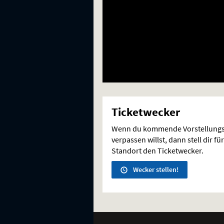
Ticketwecker
Wenn du kommende Vorstellungs
verpassen willst, dann stell dir 
Standort den Ticketwecker.
Wecker stellen!
Weitere