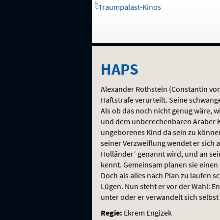
Gehe
zur
Startseite:
Auswahl
Navigation
Springe
zum
,
zum
.
HAPS
und
direkt
Inhalt
Menü
HAPS
Service
Alexander Rothstein (Constantin vo
Haftstrafe verurteilt. Seine schwan
Als ob das noch nicht genug wäre, wi
und dem unberechenbaren Araber Kha
ungeborenes Kind da sein zu könne
seiner Verzweiflung wendet er sich
Holländer‘ genannt wird, und an se
kennt. Gemeinsam planen sie einen 
Doch als alles nach Plan zu laufen sc
Lügen. Nun steht er vor der Wahl: En
unter oder er verwandelt sich selbs
Regie:
Ekrem Engizek