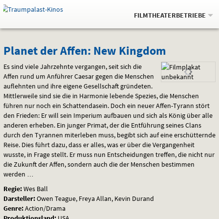
Gehe
.
zur
FILMTHEATERBETRIEBE
Startseite:
Navigation
Springe
zum
,
zum
.
Auswahl
Planet
und
direkt
Inhalt
Menü
Planet der Affen: New Kingdom
Service
der
Es sind viele Jahrzehnte vergangen, seit sich die
Affen rund um Anführer Caesar gegen die Menschen
Affen:
auflehnten und ihre eigene Gesellschaft gründeten.
Mittlerweile sind sie die in Harmonie lebende Spezies, die Menschen
New
führen nur noch ein Schattendasein. Doch ein neuer Affen-Tyrann stört
den Frieden: Er will sein Imperium aufbauen und sich als König über alle
Kingdom
anderen erheben. Ein junger Primat, der die Entführung seines Clans
durch den Tyrannen miterleben muss, begibt sich auf eine erschütternde
Reise. Dies führt dazu, dass er alles, was er über die Vergangenheit
wusste, in Frage stellt. Er muss nun Entscheidungen treffen, die nicht nur
die Zukunft der Affen, sondern auch die der Menschen bestimmen
werden …
Regie:
Wes Ball
Darsteller:
Owen Teague, Freya Allan, Kevin Durand
Genre:
Action/Drama
Produktionsland:
USA