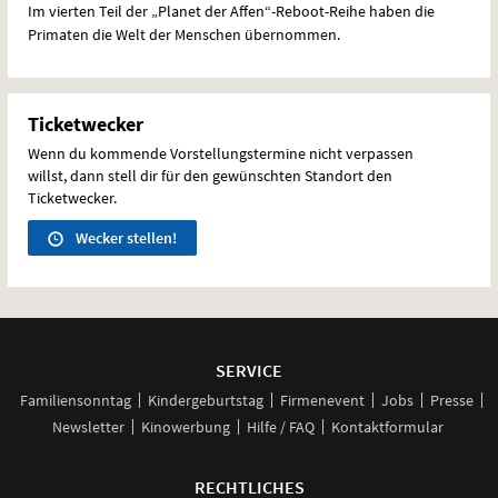
Im vierten Teil der „Planet der Affen“-Reboot-Reihe haben die
Primaten die Welt der Menschen übernommen.
Ticketwecker
Wenn du kommende Vorstellungstermine nicht verpassen
willst, dann stell dir für den gewünschten Standort den
Ticketwecker.
Wecker stellen!
Weitere
Navigationsmöglichkeiten
SERVICE
Familiensonntag
Kindergeburtstag
Firmenevent
Jobs
Presse
Newsletter
Kinowerbung
Hilfe / FAQ
Kontaktformular
RECHTLICHES