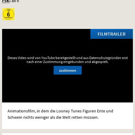
FSK
:
ab 6
Planeten
FILMTRAILER
Dieses Video wird von YouTube bereitgestellt und aus Datenschutzgründen erst
nach einer Zustimmung eingebunden und abgespielt.
zustimmen
Animationsfilm, in dem die Looney Tunes Figuren Ente und
Schwein nichts weniger als die Welt retten müssen.