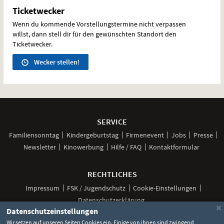
Ticketwecker
Wenn du kommende Vorstellungstermine nicht verpassen
willst, dann stell dir für den gewünschten Standort den
Ticketwecker.
Wecker stellen!
Weitere
Navigationsmöglichkeiten
SERVICE
Familiensonntag
Kindergeburtstag
Firmenevent
Jobs
Presse
Newsletter
Kinowerbung
Hilfe / FAQ
Kontaktformular
RECHTLICHES
Impressum
FSK / Jugendschutz
Cookie-Einstellungen
Datenschutzerklärung
×
Datenschutzeinstellungen
Wir setzen auf unseren Seiten Cookies ein. Einige von ihnen sind zwingend