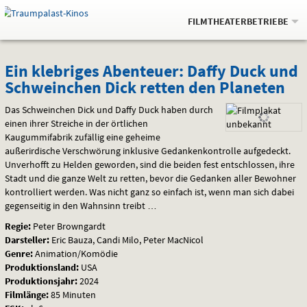
Gehe
.
zur
FILMTHEATERBETRIEBE
Startseite:
Navigation
Springe
zum
,
zum
.
Auswahl
Ein
und
direkt
Inhalt
Menü
Ein klebriges Abenteuer: Daffy Duck und
Service
Schweinchen Dick retten den Planeten
klebriges
Das Schweinchen Dick und Daffy Duck haben durch
Abenteuer:
einen ihrer Streiche in der örtlichen
Kaugummifabrik zufällig eine geheime
Daffy
außerirdische Verschwörung inklusive Gedankenkontrolle aufgedeckt.
Duck
Unverhofft zu Helden geworden, sind die beiden fest entschlossen, ihre
Stadt und die ganze Welt zu retten, bevor die Gedanken aller Bewohner
und
kontrolliert werden. Was nicht ganz so einfach ist, wenn man sich dabei
gegenseitig in den Wahnsinn treibt …
Schweinchen
Regie:
Peter Browngardt
Darsteller:
Eric Bauza, Candi Milo, Peter MacNicol
Dick
Genre:
Animation/Komödie
Produktionsland:
USA
retten
Produktionsjahr:
2024
Filmlänge:
85 Minuten
den