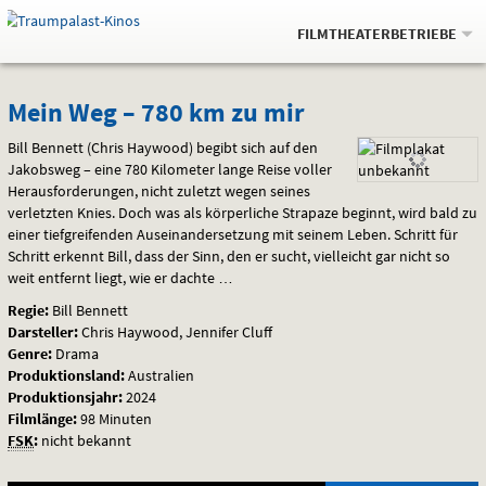
Gehe
.
zur
FILMTHEATERBETRIEBE
Startseite:
Navigation
Springe
zum
,
zum
.
Auswahl
Mein
und
direkt
Inhalt
Menü
Mein Weg – 780 km zu mir
Service
Weg
Bill Bennett (Chris Haywood) begibt sich auf den
Jakobsweg – eine 780 Kilometer lange Reise voller
–
Herausforderungen, nicht zuletzt wegen seines
verletzten Knies. Doch was als körperliche Strapaze beginnt, wird bald zu
780
einer tiefgreifenden Auseinandersetzung mit seinem Leben. Schritt für
Schritt erkennt Bill, dass der Sinn, den er sucht, vielleicht gar nicht so
km
weit entfernt liegt, wie er dachte …
zu
Regie:
Bill Bennett
Darsteller:
Chris Haywood, Jennifer Cluff
mir
Genre:
Drama
Produktionsland:
Australien
Produktionsjahr:
2024
Filmlänge:
98 Minuten
FSK
:
nicht bekannt