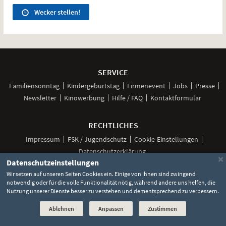
Wecker stellen!
Weitere
Navigationsmöglichkeiten
SERVICE
Familiensonntag
Kindergeburtstag
Firmenevent
Jobs
Presse
Newsletter
Kinowerbung
Hilfe / FAQ
Kontaktformular
RECHTLICHES
Impressum
FSK / Jugendschutz
Cookie-Einstellungen
Datenschutzerklärung
×
Datenschutzeinstellungen
Wir setzen auf unseren Seiten Cookies ein. Einige von ihnen sind zwingend
notwendig oder für die volle Funktionalität nötig, während andere uns helfen, die
Unsere
Unsere
Unsere
Unser
Unser
Nutzung unserer Dienste besser zu verstehen und dementsprechend zu verbessern.
Social
Seite
Seite
Seite
Kanal
Kanal
Media
bei
bei
bei
bei
bei
©
2026 Lochmann Filmtheaterbetriebe
Ablehnen
Anpassen
Zustimmen
Facebook
Instagram
TikTok
YouTube
WhatsApp
Links