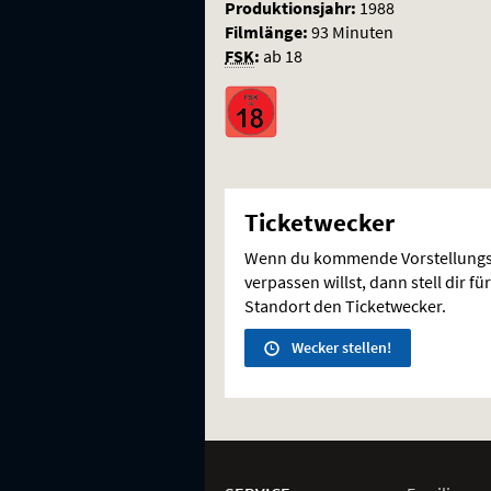
Produktionsjahr:
1988
Filmlänge:
93 Minuten
FSK
:
ab 18
Ticketwecker
Wenn du kommende Vorstellungs
verpassen willst, dann stell dir 
Standort den Ticketwecker.
Wecker stellen!
Weitere
Navigationsmöglichkeiten