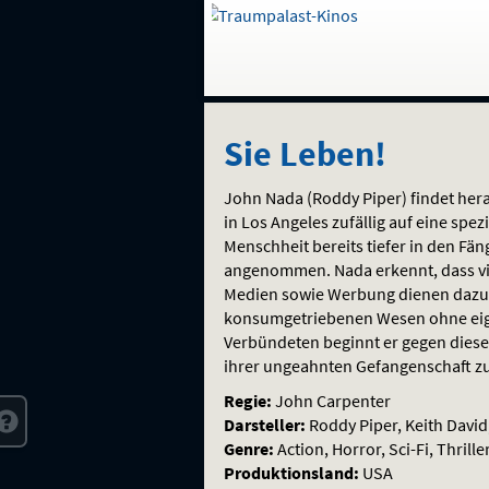
Gehe
zur
Startseite:
Auswahl
Navigation
Springe
zum
,
zum
.
Sie
und
direkt
Inhalt
Menü
Sie Leben!
Service
Leben!
John Nada (Roddy Piper) findet herau
in Los Angeles zufällig auf eine spez
Menschheit bereits tiefer in den Fän
angenommen. Nada erkennt, dass vie
Medien sowie Werbung dienen dazu, 
konsumgetriebenen Wesen ohne eig
Verbündeten beginnt er gegen dies
ihrer ungeahnten Gefangenschaft z
Regie:
John Carpenter
Darsteller:
Roddy Piper, Keith David
Genre:
Action, Horror, Sci-Fi, Thrille
Produktionsland:
USA