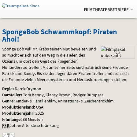
Gehe
.
zur
FILMTHEATERBETRIEBE
Startseite:
Navigation
Springe
zum
,
zum
.
Auswahl
SpongeBob
und
direkt
Inhalt
Menü
SpongeBob Schwammkopf: Piraten
Service
Ahoi!
Schwammkopf:
Sponge Bob will Mr. Krabs seinen Mut beweisen und
Piraten
so macht er sich auf den Weg in die Tiefen des
Ozeans um dort den Geist des Fliegenden
Ahoi!
Holländers zu treffen. Mit an seiner Seite sind natürlich seine Freunde
Patrick und Sandy. Bis sie den legendären Piraten treffen, müssen sich
die Freunde vielen Meeresmysterien und Herausforderungen stellen.
Regie:
Derek Drymon
Darsteller:
Tom Kenny, Clancy Brown, Rodger Bumpass
Genre:
Kinder- & Familienfilm, Animations- & Zeichentrickfilm
Produktionsland:
USA
Produktionsjahr:
2025
Filmlänge:
88 Minuten
FSK
:
ohne Altersbeschränkung