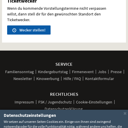
Ticketwecker
Wenn du kommende Vorstellungstermine nicht verpassen
willst, dann stell dir für den gewünschten Standort den
Ticketwecker.
Wecker stellen!
Weitere
Navigationsmöglichkeiten
SERVICE
Familiensonntag
Kindergeburtstag
Firmenevent
Jobs
Presse
Newsletter
Kinowerbung
Hilfe / FAQ
Kontaktformular
RECHTLICHES
Impressum
FSK / Jugendschutz
Cookie-Einstellungen
Datenschutzerklärung
×
Datenschutzeinstellungen
Wir setzen auf unseren Seiten Cookies ein. Einige von ihnen sind zwingend
notwendig oder für die volle Funktionalität nötig, während andere uns helfen, die