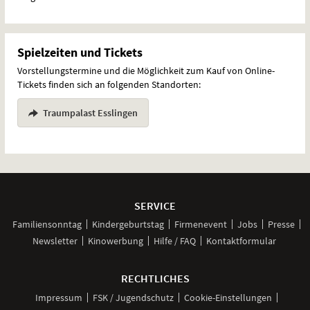
Spielzeiten und Tickets
Vorstellungstermine und die Möglichkeit zum Kauf von Online-
Tickets finden sich an folgenden Standorten:
Traumpalast Esslingen
Weitere
Navigationsmöglichkeiten
SERVICE
Familiensonntag
Kindergeburtstag
Firmenevent
Jobs
Presse
Newsletter
Kinowerbung
Hilfe / FAQ
Kontaktformular
RECHTLICHES
Impressum
FSK / Jugendschutz
Cookie-Einstellungen