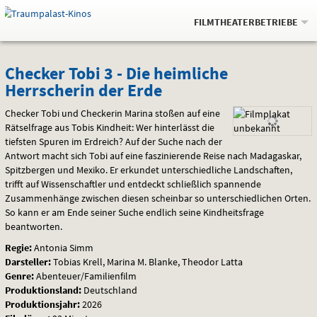
Gehe
.
zur
FILMTHEATERBETRIEBE
Startseite:
Navigation
Springe
zum
,
zum
.
Auswahl
Checker
und
direkt
Inhalt
Menü
Checker Tobi 3 - Die heimliche
Service
Herrscherin der Erde
Tobi
Checker Tobi und Checkerin Marina stoßen auf eine
3
Rätselfrage aus Tobis Kindheit: Wer hinterlässt die
tiefsten Spuren im Erdreich? Auf der Suche nach der
-
Antwort macht sich Tobi auf eine faszinierende Reise nach Madagaskar,
Die
Spitzbergen und Mexiko. Er erkundet unterschiedliche Landschaften,
trifft auf Wissenschaftler und entdeckt schließlich spannende
heimliche
Zusammenhänge zwischen diesen scheinbar so unterschiedlichen Orten.
So kann er am Ende seiner Suche endlich seine Kindheitsfrage
Herrscherin
beantworten.
Regie:
Antonia Simm
der
Darsteller:
Tobias Krell, Marina M. Blanke, Theodor Latta
Genre:
Abenteuer/Familienfilm
Erde
Produktionsland:
Deutschland
Produktionsjahr:
2026