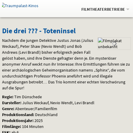
Gehe
.
zur
FILMTHEATERBETRIEBE
Startseite:
Navigation
Springe
zum
,
zum
.
Auswahl
Die
und
direkt
Inhalt
Menü
Die drei ??? - Toteninsel
Service
drei
Nachdem die jungen Detektive Justus Jonas (Julius
Weckauf), Peter Shaw (Nevio Wendt) und Bob
???
Andrews (Levi Brandl) bisher erfolgreich jeden Fall
gelöst haben, sind ihre Dienste gefragter denn je. Ein mysteriöser
-
anonymer Anruf weckt nun ihr Interesse: Ihre Ermittlungen führen sie zu
einer archäologischen Geheimorganisation namens „Sphinx“, die vom
Toteninsel
undurchsichtigen Professor Phoenix aneführt wird und illegale
Ausgrabungen betreibt… Das Trio kommt einer echten Verschwörung
auf die Spur!
Regie:
Tim Dünschede
Darsteller:
Julius Weckauf, Nevio Wendt, Levi Brandl
Genre:
Abenteuer/Familienfilm
Produktionsland:
Deutschland
Produktionsjahr:
2025
Filmlänge:
104 Minuten
FSK
:
ab 6