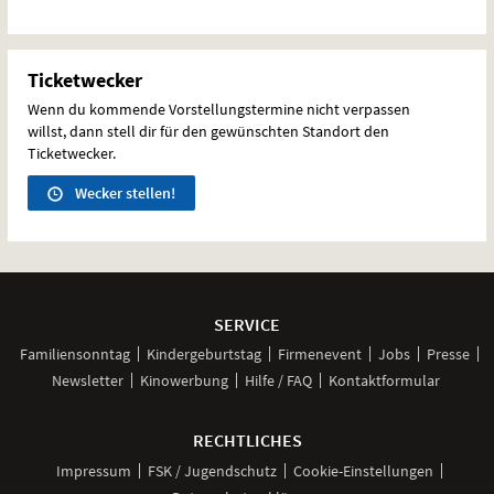
Ticketwecker
Wenn du kommende Vorstellungstermine nicht verpassen
willst, dann stell dir für den gewünschten Standort den
Ticketwecker.
Wecker stellen!
Weitere
Navigationsmöglichkeiten
SERVICE
Familiensonntag
Kindergeburtstag
Firmenevent
Jobs
Presse
Newsletter
Kinowerbung
Hilfe / FAQ
Kontaktformular
RECHTLICHES
Impressum
FSK / Jugendschutz
Cookie-Einstellungen