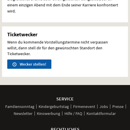
einem einzigen Abend mit dem Ende seiner Karriere konfrontiert
wird.
Ticketwecker
Wenn du kommende Vorstellungstermine nicht verpassen
willst, dann stell dir für den gewünschten Standort den
Ticketwecker.
Wecker stellen!
Weitere
Navigationsmöglichkeiten
SERVICE
Familiensonntag
Kindergeburtstag
Firmenevent
Jobs
Presse
Newsletter
Kinowerbung
Hilfe / FAQ
Kontaktformular
RECHTLICHES