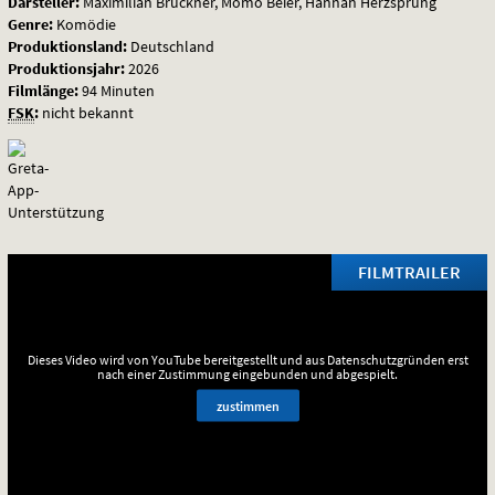
Darsteller:
Maximilian Brückner, Momo Beier, Hannah Herzsprung
Genre:
Komödie
Anfang
Produktionsland:
Deutschland
Produktionsjahr:
2026
Filmlänge:
94 Minuten
FSK
:
nicht bekannt
FILMTRAILER
Dieses Video wird von YouTube bereitgestellt und aus Datenschutzgründen erst
nach einer Zustimmung eingebunden und abgespielt.
zustimmen