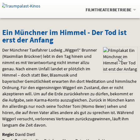
Gehe
.
zur
FILMTHEATERBETRIEBE
Startseite:
Navigation
Springe
zum
,
zum
.
Auswahl
Ein
und
direkt
Inhalt
Menü
Ein Münchner im Himmel - Der Tod ist
Service
erst der Anfang
Münchner
Der Münchner Taxifahrer Ludwig „Wiggerl“ Brunner
im
(Maximilian Brückner) lebt in den Tag hinein und
nimmt es mit Verantwortung nicht immer allzu
Himmel
genau. Nach einem Unfall landet er plötzlich im
-
Himmel – doch statt Bier, Blasmusik und
bayerischer Gemütlichkeit erwarten ihn dort Meditation und himmlische
Der
Ordnung. Für den eigensinnigen Wiggerl ein Zustand, den er nicht
akzeptieren will. Um auf die Erde zurückkehren zu dürfen, bekommt er
Tod
die Aufgabe, sein Karma-Konto auszugleichen. Zurück in München kann
ihn allerdings nur noch seine Tochter Toni (Momo Beier) sehen und
ist
hören, die auf ihren Vater alles andere als gut zu sprechen ist. Während
Wiggerl versucht, verlorenes Vertrauen zurückzugewinnen, läuft ihm
erst
langsam die Zeit davon.
Regie:
David Dietl
der