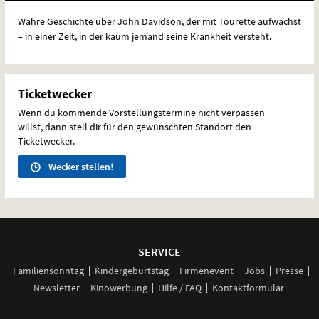
Wahre Geschichte über John Davidson, der mit Tourette aufwächst
– in einer Zeit, in der kaum jemand seine Krankheit versteht.
Ticketwecker
Wenn du kommende Vorstellungstermine nicht verpassen
willst, dann stell dir für den gewünschten Standort den
Ticketwecker.
Wecker stellen!
Weitere
Navigationsmöglichkeiten
SERVICE
Familiensonntag
Kindergeburtstag
Firmenevent
Jobs
Presse
Newsletter
Kinowerbung
Hilfe / FAQ
Kontaktformular