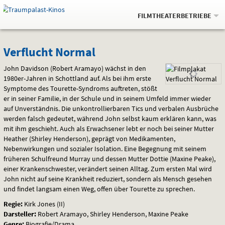
Gehe
.
zur
FILMTHEATERBETRIEBE
Startseite:
Navigation
Springe
zum
,
zum
.
Auswahl
Verflucht
und
direkt
Inhalt
Menü
Verflucht Normal
Service
Normal
John Davidson (Robert Aramayo) wächst in den
1980er-Jahren in Schottland auf. Als bei ihm erste
Symptome des Tourette-Syndroms auftreten, stößt
er in seiner Familie, in der Schule und in seinem Umfeld immer wieder
auf Unverständnis. Die unkontrollierbaren Tics und verbalen Ausbrüche
werden falsch gedeutet, während John selbst kaum erklären kann, was
mit ihm geschieht. Auch als Erwachsener lebt er noch bei seiner Mutter
Heather (Shirley Henderson), geprägt von Medikamenten,
Nebenwirkungen und sozialer Isolation. Eine Begegnung mit seinem
früheren Schulfreund Murray und dessen Mutter Dottie (Maxine Peake),
einer Krankenschwester, verändert seinen Alltag. Zum ersten Mal wird
John nicht auf seine Krankheit reduziert, sondern als Mensch gesehen
und findet langsam einen Weg, offen über Tourette zu sprechen.
Regie:
Kirk Jones (II)
Darsteller:
Robert Aramayo, Shirley Henderson, Maxine Peake
Genre:
Biografie/Drama