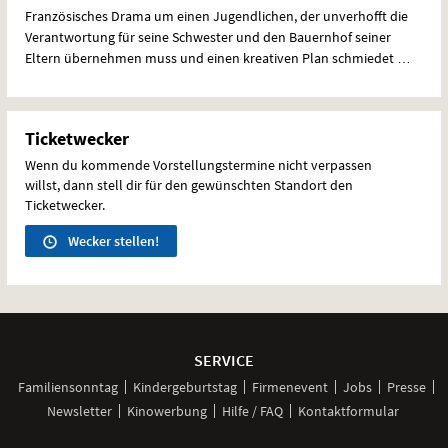
Französisches Drama um einen Jugendlichen, der unverhofft die
Verantwortung für seine Schwester und den Bauernhof seiner
Eltern übernehmen muss und einen kreativen Plan schmiedet …
Ticketwecker
Wenn du kommende Vorstellungstermine nicht verpassen
willst, dann stell dir für den gewünschten Standort den
Ticketwecker.
Wecker stellen!
Weitere
Navigationsmöglichkeiten
SERVICE
Familiensonntag
Kindergeburtstag
Firmenevent
Jobs
Presse
Newsletter
Kinowerbung
Hilfe / FAQ
Kontaktformular