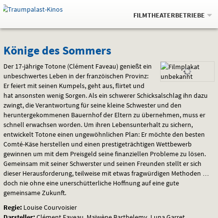
Gehe
.
zur
FILMTHEATERBETRIEBE
Startseite:
Navigation
Springe
zum
,
zum
.
Auswahl
Könige
und
direkt
Inhalt
Menü
Könige des Sommers
Service
des
Der 17-jährige Totone (Clément Faveau) genießt ein
unbeschwertes Leben in der franzöischen Provinz:
Sommers
Er feiert mit seinen Kumpels, geht aus, flirtet und
hat ansonsten wenig Sorgen. Als ein schwerer Schicksalschlag ihn dazu
zwingt, die Verantwortung für seine kleine Schwester und den
heruntergekommenen Bauernhof der Eltern zu übernehmen, muss er
schnell erwachsen worden. Um ihren Lebensunterhalt zu sichern,
entwickelt Totone einen ungewöhnlichen Plan: Er möchte den besten
Comté-Käse herstellen und einen prestigeträchtigen Wettbewerb
gewinnen um mit dem Preisgeld seine finanziellen Probleme zu lösen.
Gemeinsam mit seiner Schwerster und seinen Freunden stellt er sich
dieser Herausforderung, teilweise mit etwas fragwürdigen Methoden …
doch nie ohne eine unerschütterliche Hoffnung auf eine gute
gemeinsame Zukunft.
Regie:
Louise Courvoisier
Darsteller:
Clément Faveau, Maïwène Barthelemy, Luna Garret