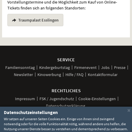
Vorstellungstermine und die Möglichkeit zum Kauf von Online-
Tickets finden sich an folgenden Standorten:
Traumpalast Esslingen
Weitere
Navigationsmöglichkeiten
SERVICE
Familiensonntag
Kindergeburtstag
Firmenevent
Jobs
Presse
Newsletter
Kinowerbung
Hilfe / FAQ
Kontaktformular
RECHTLICHES
Impressum
FSK / Jugendschutz
Cookie-Einstellungen
Datenschutzerklärung
×
Datenschutzeinstellungen
Wir setzen auf unseren Seiten Cookies ein. Einige von ihnen sind zwingend
notwendig oder für die volle Funktionalität nötig, während andere uns helfen, die
Unsere
Unsere
Unsere
Unser
Unser
Nutzung unserer Dienste besser zu verstehen und dementsprechend zu verbessern.
Social