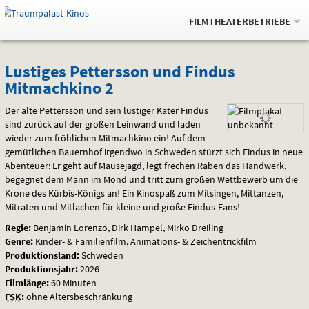
Gehe
.
zur
FILMTHEATERBETRIEBE
Startseite:
Navigation
Springe
zum
,
zum
.
Auswahl
Lustiges
und
direkt
Inhalt
Menü
Lustiges Pettersson und Findus
Service
Mitmachkino 2
Pettersson
Der alte Pettersson und sein lustiger Kater Findus
und
sind zurück auf der großen Leinwand und laden
wieder zum fröhlichen Mitmachkino ein! Auf dem
Findus
gemütlichen Bauernhof irgendwo in Schweden stürzt sich Findus in neue
Mitmachkino
Abenteuer: Er geht auf Mäusejagd, legt frechen Raben das Handwerk,
begegnet dem Mann im Mond und tritt zum großen Wettbewerb um die
2
Krone des Kürbis-Königs an! Ein Kinospaß zum Mitsingen, Mittanzen,
Mitraten und Mitlachen für kleine und große Findus-Fans!
Regie:
Benjamín Lorenzo, Dirk Hampel, Mirko Dreiling
Genre:
Kinder- & Familienfilm, Animations- & Zeichentrickfilm
Produktionsland:
Schweden
Produktionsjahr:
2026
Filmlänge:
60 Minuten
FSK
:
ohne Altersbeschränkung