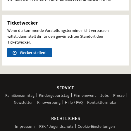
Ticketwecker
Wenn du kommende Vorstellungstermine nicht verpassen
willst, dann stell dir für den gewünschten Standort den
Ticketwecker.
Wecker stellen!
Weitere
Navigationsmöglichkeiten
SERVICE
Familiensonntag
Kindergeburtstag
Firmenevent
Jobs
Presse
Newsletter
Kinowerbung
Hilfe / FAQ
Kontaktformular
RECHTLICHES
Impressum
FSK / Jugendschutz
Cookie-Einstellungen