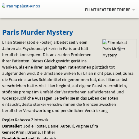
Gehe
.
zur
FILMTHEATERBETRIEBE
Startseite:
Navigation
Springe
zum
,
zum
.
Auswahl
Paris
und
direkt
Inhalt
Menü
Paris Murder Mystery
Service
Murder
Lilian Steiner (Jodie Foster) arbeitet seit vielen
Jahren als Psychoanalytikerin in Paris und hält
Mystery
beruflich konsequent Distanz zu den Problemen
ihrer Patienten. Dieses Gleichgewicht gerät ins
Wanken, als eine ihrer langjährigen Patientinnen plötzlich tot
aufgefunden wird. Die Umstände wirken für Lilian nicht plausibel, zumal
die Frau ein starkes Schlafmittel eingenommen hat, das Lilian selbst
verschrieben hatte. Als Lilian beginnt, auf eigene Faust zu ermitteln,
stößt sie prompt im Umfeld der Verstorbenen auf Widerstand und
widersprüchliche Aussagen. Je tiefer sie in das Leben der Toten
eintaucht, desto stärker verschwimmen die Grenzen zwischen
beruflicher Verantwortung und persönlicher Verstrickung …
Regie:
Rebecca Zlotowski
Darsteller:
Jodie Foster, Daniel Auteuil, Virginie Efira
Genre:
Krimi, Drama, Thriller
Produktionsland:
Frankreich