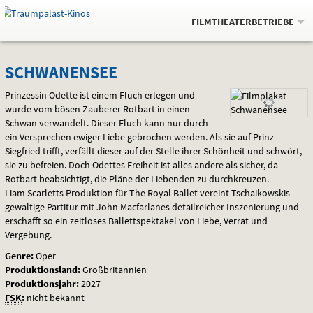
Gehe
.
zur
FILMTHEATERBETRIEBE
Startseite:
Navigation
Springe
zum
,
zum
.
Auswahl
SCHWANENSEE
und
direkt
Inhalt
Menü
SCHWANENSEE
Service
Prinzessin Odette ist einem Fluch erlegen und
wurde vom bösen Zauberer Rotbart in einen
Schwan verwandelt. Dieser Fluch kann nur durch
ein Versprechen ewiger Liebe gebrochen werden. Als sie auf Prinz
Siegfried trifft, verfällt dieser auf der Stelle ihrer Schönheit und schwört,
sie zu befreien. Doch Odettes Freiheit ist alles andere als sicher, da
Rotbart beabsichtigt, die Pläne der Liebenden zu durchkreuzen.
Liam Scarletts Produktion für The Royal Ballet vereint Tschaikowskis
gewaltige Partitur mit John Macfarlanes detailreicher Inszenierung und
erschafft so ein zeitloses Ballettspektakel von Liebe, Verrat und
Vergebung.
Genre:
Oper
Produktionsland:
Großbritannien
Produktionsjahr:
2027
FSK
:
nicht bekannt