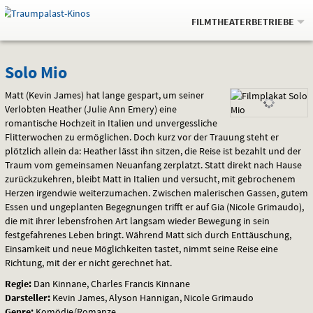
Gehe
.
zur
FILMTHEATERBETRIEBE
Startseite:
Navigation
Springe
zum
,
zum
.
Auswahl
Solo
und
direkt
Inhalt
Menü
Solo Mio
Service
Mio
Matt (Kevin James) hat lange gespart, um seiner
Verlobten Heather (Julie Ann Emery) eine
romantische Hochzeit in Italien und unvergessliche
Flitterwochen zu ermöglichen. Doch kurz vor der Trauung steht er
plötzlich allein da: Heather lässt ihn sitzen, die Reise ist bezahlt und der
Traum vom gemeinsamen Neuanfang zerplatzt. Statt direkt nach Hause
zurückzukehren, bleibt Matt in Italien und versucht, mit gebrochenem
Herzen irgendwie weiterzumachen. Zwischen malerischen Gassen, gutem
Essen und ungeplanten Begegnungen trifft er auf Gia (Nicole Grimaudo),
die mit ihrer lebensfrohen Art langsam wieder Bewegung in sein
festgefahrenes Leben bringt. Während Matt sich durch Enttäuschung,
Einsamkeit und neue Möglichkeiten tastet, nimmt seine Reise eine
Richtung, mit der er nicht gerechnet hat.
Regie:
Dan Kinnane, Charles Francis Kinnane
Darsteller:
Kevin James, Alyson Hannigan, Nicole Grimaudo
Genre:
Komödie/Romanze