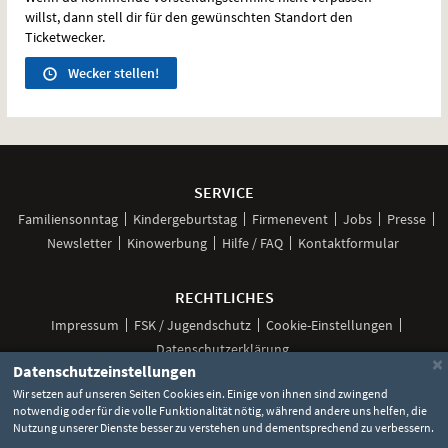
willst, dann stell dir für den gewünschten Standort den
Ticketwecker.
Wecker stellen!
Weitere
Navigationsmöglichkeiten
SERVICE
Familiensonntag
Kindergeburtstag
Firmenevent
Jobs
Presse
Newsletter
Kinowerbung
Hilfe / FAQ
Kontaktformular
RECHTLICHES
Impressum
FSK / Jugendschutz
Cookie-Einstellungen
Datenschutzerklärung
×
Datenschutzeinstellungen
Wir setzen auf unseren Seiten Cookies ein. Einige von ihnen sind zwingend
notwendig oder für die volle Funktionalität nötig, während andere uns helfen, die
Unsere
Unsere
Unsere
Unser
Unser
Nutzung unserer Dienste besser zu verstehen und dementsprechend zu verbessern.
Social
Seite
Seite
Seite
Kanal
Kanal