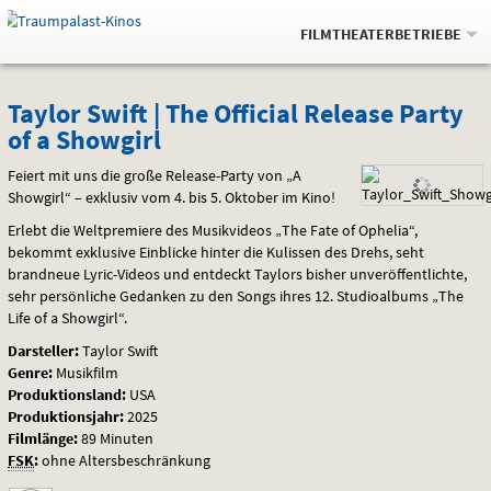
Gehe
.
zur
FILMTHEATERBETRIEBE
Startseite:
Navigation
Springe
zum
,
zum
.
Auswahl
Taylor
und
direkt
Inhalt
Menü
Taylor Swift | The Official Release Party
Service
of a Showgirl
Swift
Feiert mit uns die große Release-Party von „A
|
Showgirl“ – exklusiv vom 4. bis 5. Oktober im Kino!
The
Erlebt die Weltpremiere des Musikvideos „The Fate of Ophelia“,
bekommt exklusive Einblicke hinter die Kulissen des Drehs, seht
Official
brandneue Lyric-Videos und entdeckt Taylors bisher unveröffentlichte,
sehr persönliche Gedanken zu den Songs ihres 12. Studioalbums „The
Release
Life of a Showgirl“.
Party
Darsteller:
Taylor Swift
Genre:
Musikfilm
of
Produktionsland:
USA
Produktionsjahr:
2025
a
Filmlänge:
89 Minuten
FSK
:
ohne Altersbeschränkung
Showgirl