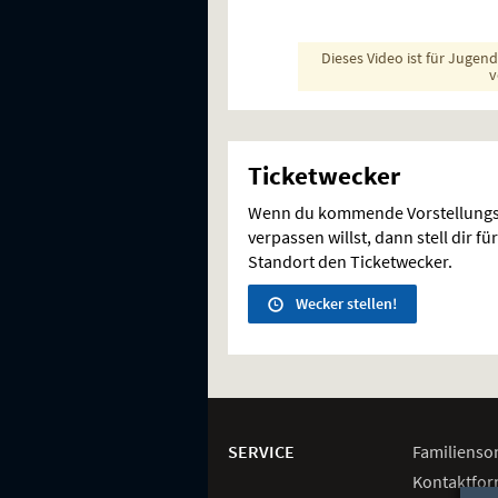
Dieses Video ist für Jugen
v
Ticketwecker
Wenn du kommende Vorstellungs
verpassen willst, dann stell dir 
Standort den Ticketwecker.
Wecker stellen!
Weitere
Navigationsmöglichkeiten
SERVICE
Familienso
Kontaktfor