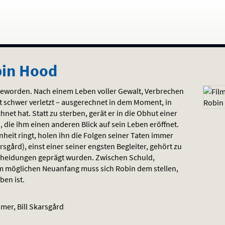
bin Hood
geworden. Nach einem Leben voller Gewalt, Verbrechen
t schwer verletzt – ausgerechnet in dem Moment, in
net hat. Statt zu sterben, gerät er in die Obhut einer
 die ihm einen anderen Blick auf sein Leben eröffnet.
eit ringt, holen ihn die Folgen seiner Taten immer
arsgård), einst einer seiner engsten Begleiter, gehört zu
cheidungen geprägt wurden. Zwischen Schuld,
m möglichen Neuanfang muss sich Robin dem stellen,
ben ist.
er, Bill Skarsgård