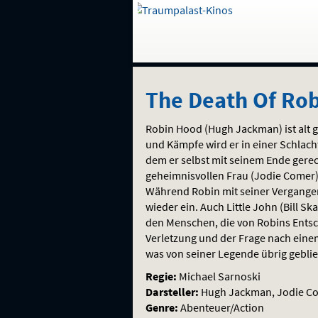
Gehe
zur
Startseite:
Auswahl
Navigation
Springe
zum
,
zum
.
The
und
direkt
Inhalt
Menü
The Death Of Ro
Service
Death
Robin Hood (Hugh Jackman) ist alt 
Of
und Kämpfe wird er in einer Schlach
dem er selbst mit seinem Ende gerech
Robin
geheimnisvollen Frau (Jodie Comer),
Während Robin mit seiner Vergangenh
Hood
wieder ein. Auch Little John (Bill Sk
den Menschen, die von Robins Ents
Verletzung und der Frage nach eine
was von seiner Legende übrig geblie
Regie:
Michael Sarnoski
Darsteller:
Hugh Jackman, Jodie Com
Genre:
Abenteuer/Action