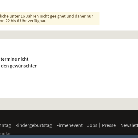
dliche unter 16 Jahren nicht geeignet und daher nur
on 22 bis 6 Uhr verfügbar.
termine nicht
für den gewünschten
nntag
Kindergeburtstag
Firmenevent
Jobs
Presse
Newslet
mular