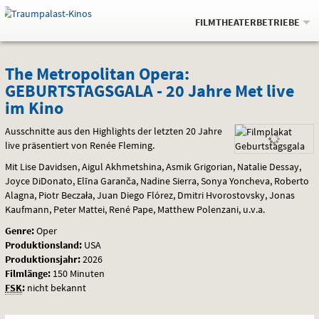
Gehe
.
zur
FILMTHEATERBETRIEBE
Startseite:
Navigation
Springe
zum
,
zum
.
Auswahl
The
und
direkt
Inhalt
Menü
The Metropolitan Opera:
Service
GEBURTSTAGSGALA - 20 Jahre Met live
Metropolitan
im Kino
Opera:
Ausschnitte aus den Highlights der letzten 20 Jahre
GEBURTSTAGSGALA
live präsentiert von Renée Fleming.
Mit Lise Davidsen, Aigul Akhmetshina, Asmik Grigorian, Natalie Dessay,
-
Joyce DiDonato, Elīna Garanča, Nadine Sierra, Sonya Yoncheva, Roberto
Alagna, Piotr Beczała, Juan Diego Flórez, Dmitri Hvorostovsky, Jonas
20
Kaufmann, Peter Mattei, René Pape, Matthew Polenzani, u.v.a.
Jahre
Genre:
Oper
Produktionsland:
USA
Met
Produktionsjahr:
2026
Filmlänge:
150 Minuten
live
FSK
:
nicht bekannt
im