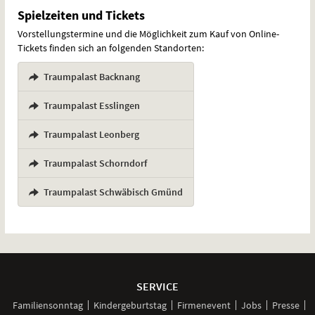
Spielzeiten und Tickets
Kino
Vorstellungstermine und die Möglichkeit zum Kauf von Online-
Tickets finden sich an folgenden Standorten:
Traumpalast Backnang
,
Traumpalast Esslingen
,
Traumpalast Leonberg
,
Traumpalast Schorndorf
,
Traumpalast Schwäbisch Gmünd
Weitere
Navigationsmöglichkeiten
SERVICE
Familiensonntag
Kindergeburtstag
Firmenevent
Jobs
Presse