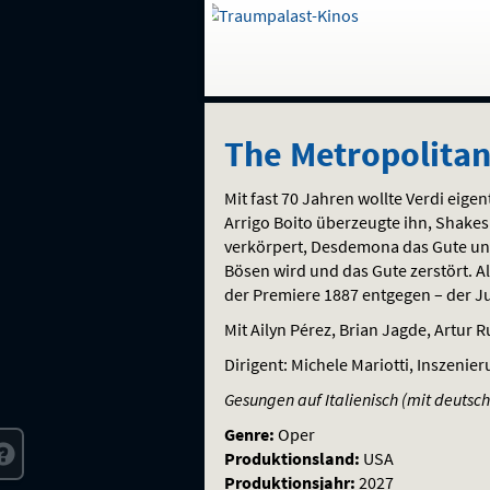
Gehe
zur
Startseite:
Auswahl
Navigation
Springe
zum
,
zum
.
The
und
direkt
Inhalt
Menü
The Metropolita
Service
Metropolitan
Mit fast 70 Jahren wollte Verdi eige
Opera:
Arrigo Boito überzeugte ihn, Shakes
verkörpert, Desdemona das Gute und
Giuseppe
Bösen wird und das Gute zerstört. A
der Premiere 1887 entgegen – der J
Verdi
Mit Ailyn Pérez, Brian Jagde, Artur R
OTELLO
Dirigent: Michele Mariotti, Inszenier
Gesungen auf Italienisch (mit deutsch
Genre:
Oper
Produktionsland:
USA
Produktionsjahr:
2027