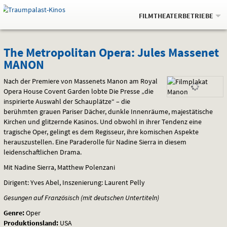
Gehe
.
zur
FILMTHEATERBETRIEBE
Startseite:
Navigation
Springe
zum
,
zum
.
Auswahl
The
und
direkt
Inhalt
Menü
The Metropolitan Opera: Jules Massenet
Service
MANON
Metropolitan
Nach der Premiere von Massenets Manon am Royal
Opera:
Opera House Covent Garden lobte Die Presse „die
inspirierte Auswahl der Schauplätze“ – die
Jules
berühmten grauen Pariser Dächer, dunkle Innenräume, majestätische
Massenet
Kirchen und glitzernde Kasinos. Und obwohl in ihrer Tendenz eine
tragische Oper, gelingt es dem Regisseur, ihre komischen Aspekte
MANON
herauszustellen. Eine Paraderolle für Nadine Sierra in diesem
leidenschaftlichen Drama.
Mit Nadine Sierra, Matthew Polenzani
Dirigent: Yves Abel, Inszenierung: Laurent Pelly
Gesungen auf Französisch (mit deutschen Untertiteln)
Genre:
Oper
Produktionsland:
USA