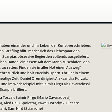
 haben einander und ihr Leben der Kunst verschrieben.
n Sträfling hilft, macht sich das Liebespaar den
. Scarpias obsessive Begierden vollends ausgeliefert,
chen Handel einlassen: Mit dem Mann zu schlafen, den
, zu retten. Finden sie in aller Not einen Ausweg?
ehrt zurück und holt Puccinis Opern-Thriller in einem
utige Zeit. Daniel Oren dirigiert Aleksandra Kurzak,
rt und im Wechselspiel mit Saimir Pirgu als Cavaradossi
arpia brilliert.
a Tosca), Saimir Pirgu (Mario Cavaradossi),
, Aled Hall (Spoletta), Paweł Horodyski (Cesare
tan), Sam Hird (Sciarrone)