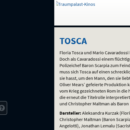
Gehe
zur
Startseite:
Auswahl
Navigation
Springe
zum
,
zum
.
TOSCA
und
direkt
Inhalt
Menü
TOSCA
Service
Floria Tosca und Mario Cavaradossi
Doch als Cavaradossi einem flüchtige
Polizeichef Baron Scarpia zum Feind
muss sich Tosca auf einen schreckli
sie hasst, um den Mann, den sie liebt
Oliver Mears’ gefeierte Produktion k
vom Krieg gezeichneten Rom in die he
die erneut die Titelrolle interpretie
und Christopher Maltman als Baron Sc
Darsteller:
Aleksandra Kurzak (Flori
Christopher Maltman (Baron Scarpia)
Angelotti), Jonathan Lemalu (Sacris