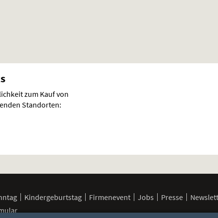
ts
lichkeit zum Kauf von
lgenden Standorten:
nntag
Kindergeburtstag
Firmenevent
Jobs
Presse
Newslet
mular