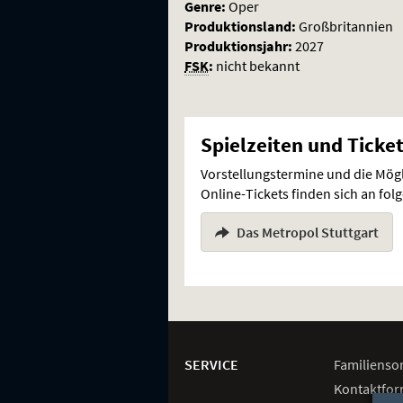
Genre:
Oper
Produktionsland:
Großbritannien
Produktionsjahr:
2027
FSK
:
nicht bekannt
Spielzeiten und Ticke
Vorstellungstermine und die Mög
Online-Tickets finden sich an fo
Das Metropol Stuttgart
Weitere
Navigationsmöglichkeiten
SERVICE
Familienso
Kontaktfor