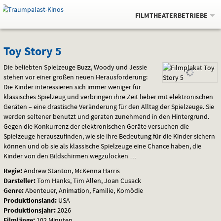
Gehe
.
zur
FILMTHEATERBETRIEBE
Startseite:
Navigation
Springe
zum
,
zum
.
Auswahl
Toy
und
direkt
Inhalt
Menü
Toy Story 5
Service
Story
Die beliebten Spielzeuge Buzz, Woody und Jessie
stehen vor einer großen neuen Herausforderung:
5
Die Kinder interessieren sich immer weniger für
klassisches Spielzeug und verbringen ihre Zeit lieber mit elektronischen
Geräten – eine drastische Veränderung für den Alltag der Spielzeuge. Sie
werden seltener benutzt und geraten zunehmend in den Hintergrund.
Gegen die Konkurrenz der elektronischen Geräte versuchen die
Spielzeuge herauszufinden, wie sie ihre Bedeutung für die Kinder sichern
können und ob sie als klassische Spielzeuge eine Chance haben, die
Kinder von den Bildschirmen wegzulocken …
Regie:
Andrew Stanton, McKenna Harris
Darsteller:
Tom Hanks, Tim Allen, Joan Cusack
Genre:
Abenteuer, Animation, Familie, Komödie
Produktionsland:
USA
Produktionsjahr:
2026
Filmlänge:
102 Minuten