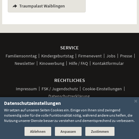
,
Traumpalast Waiblingen
Weitere
Navigationsmöglichkeiten
SERVICE
Familiensonntag
Kindergeburtstag
Firmenevent
Jobs
Presse
Newsletter
Kinowerbung
Hilfe / FAQ
Kontaktformular
RECHTLICHES
Impressum
FSK / Jugendschutz
Cookie-Einstellungen
Datenschutzerklärung
×
Datenschutzeinstellungen
Wir setzen auf unseren Seiten Cookies ein. Einige von ihnen sind zwingend
notwendig oder für die volle Funktionalität nötig, während andere uns helfen, die
Unsere
Unsere
Unsere
Unser
Unser
Nutzung unserer Dienste besser zu verstehen und dementsprechend zu verbessern.
Social
Seite
Seite
Seite
Kanal
Kanal
Media
bei
bei
bei
bei
bei
©
2026 Lochmann Filmtheaterbetriebe
Ablehnen
Anpassen
Zustimmen
Facebook
Instagram
TikTok
YouTube
WhatsApp
Links