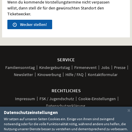
Wenn du kommende Vorstellungstermine nicht verpassen
willst, dann stell dir für den gewünschten Standort den
Ticketwecker.
Wecker stellen!
Weitere
Navigationsmöglichkeiten
SERVICE
Familiensonntag
Kindergeburtstag
Firmenevent
Jobs
Presse
Newsletter
Kinowerbung
Hilfe / FAQ
Kontaktformular
RECHTLICHES
Impressum
FSK / Jugendschutz
Cookie-Einstellungen
Datenschutzerklärung
×
Datenschutzeinstellungen
Wir setzen auf unseren Seiten Cookies ein. Einige von ihnen sind zwingend
notwendig oder für die volle Funktionalität nötig, während andere uns helfen, die
Unsere
Unsere
Unsere
Unser
Unser
Nutzung unserer Dienste besser zu verstehen und dementsprechend zu verbessern.
Social