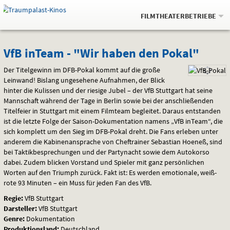
Gehe
.
zur
FILMTHEATERBETRIEBE
Startseite:
Navigation
Springe
zum
,
zum
.
Auswahl
VfB
und
direkt
Inhalt
Menü
VfB inTeam - "Wir haben den Pokal"
Service
inTeam
Der Titelgewinn im
DFB
-Pokal kommt auf die große
Leinwand! Bislang ungesehene Aufnahmen, der Blick
-
hinter die Kulissen und der riesige Jubel – der VfB Stuttgart hat seine
Mannschaft während der Tage in Berlin sowie bei der anschließenden
"Wir
Titelfeier in Stuttgart mit einem Filmteam begleitet. Daraus entstanden
ist die letzte Folge der Saison-Dokumentation namens „VfB inTeam“, die
haben
sich komplett um den Sieg im
DFB
-Pokal dreht. Die Fans erleben unter
anderem die Kabinenansprache von Cheftrainer Sebastian Hoeneß, sind
den
bei Taktikbesprechungen und der Partynacht sowie dem Autokorso
dabei. Zudem blicken Vorstand und Spieler mit ganz persönlichen
Pokal"
Worten auf den Triumph zurück. Fakt ist: Es werden emotionale, weiß-
rote 93 Minuten – ein Muss für jeden Fan des VfB.
Regie:
VfB Stuttgart
Darsteller:
VfB Stuttgart
Genre:
Dokumentation
Produktionsland:
Deutschland